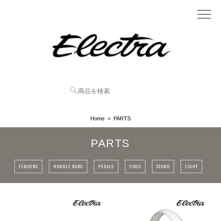
Home
PARTS
PARTS
FENDERS
HANDLE BARS
PEDALS
TIRES
STAND
LIGHT