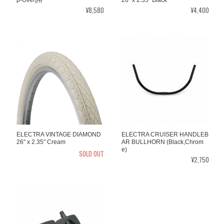
¥8,580
¥4,400
ELECTRA VINTAGE DIAMOND
ELECTRA CRUISER HANDLEB
26" x 2.35" Cream
AR BULLHORN (Black,Chrom
e)
SOLD OUT
¥2,750